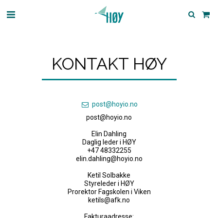
KONTAKT HØY
post@hoyio.no
post@hoyio.no

Elin Dahling

Daglig leder i HØY

+47 48332255

elin.dahling@hoyio.no

Ketil Solbakke

Styreleder i HØY

Prorektor Fagskolen i Viken

ketils@afk.no

Fakturaadresse:
