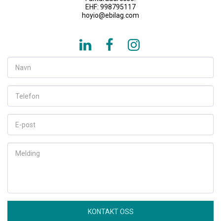
EHF: 998795117

hoyio@ebilag.com
KONTAKT OSS